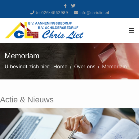
tel:026-4952989
info@chrisliet.nl
Memoriam
U bevindt zich hier:
Home
Over ons
Memoriam
Actie & Nieuws